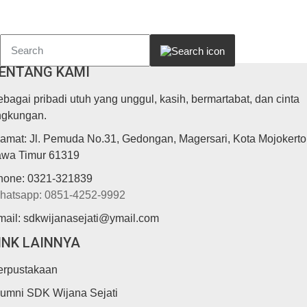
ENTANG KAMI
bagai pribadi utuh yang unggul, kasih, bermartabat, dan cinta
ingkungan.
lamat: Jl. Pemuda No.31, Gedongan, Magersari, Kota Mojokerto
awa Timur 61319
hone: 0321-321839
hatsapp: 0851-4252-9992
mail: sdkwijanasejati@ymail.com
INK LAINNYA
erpustakaan
lumni SDK Wijana Sejati