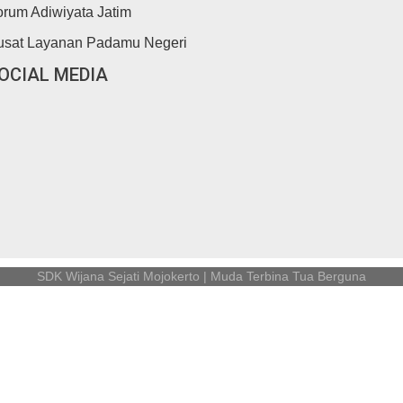
orum Adiwiyata Jatim
usat Layanan Padamu Negeri
OCIAL MEDIA
SDK Wijana Sejati Mojokerto | Muda Terbina Tua Berguna